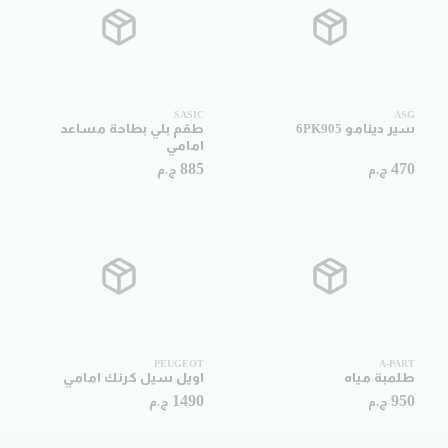
SASIC
ASG
سير دينامو 6PK905
طقم بلي بطاحة مساعد
امامي
885
470
ج.م
ج.م
PEUGEOT
A-PART
طلمبة مياه
اويل سيل كرنك امامي
1490
950
ج.م
ج.م