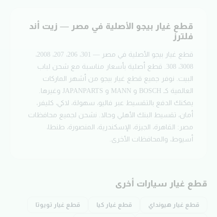
قطع غيار
بيجو
الأصلية في مصر — زيت أند
فلترز
قطع غيار بيجو الأصلية في مصر — 301، 206، 207، 2008،
3008، 308. قطع أصلية بأسعار مناسبة مع شحن لباب
البيت.
نوفر جميع قطع غيار
بيجو
من أشهر الماركات
العالمية كـ BOSCH و MANN و JAPANPARTS وغيرها.
يمكنك الدفع بالتقسيط عبر فاليو، سهولة، لاكي، كليفر،
أمان، تقسيط البنك الأهلي وحالا.
نشحن لجميع محافظات
مصر: القاهرة، الجيزة، الإسكندرية، المنصورة، طنطا،
أسيوط، والمحافظات الأخرى.
قطع غيار سيارات أخرى
قطع غيار
هيونداي
قطع غيار
كيا
قطع غيار
تويوتا