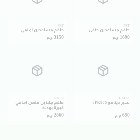
PRT
PRT
طقم مساعدين خلفي
طقم مساعدين امامي
3150
1690
ج.م
ج.م
SASIC
GATES
سير دينامو 6PK906
طقم جلبتين مقص امامي
كبيرة بودنة
2860
650
ج.م
ج.م