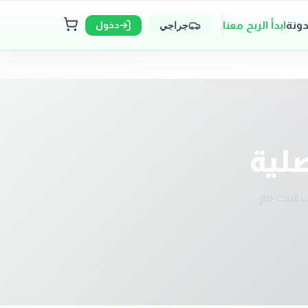
دونة
ابدأ الربح معنا
دخول
جراجي
لية
 البيت مع