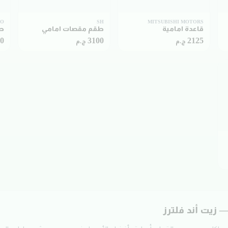
DO
SH
MITSUBISHI MOTORS
قاعدة امامية
طقم مقصات امامي
طق
50
3100
2125
ج.م
ج.م
 زيت أند فلترز