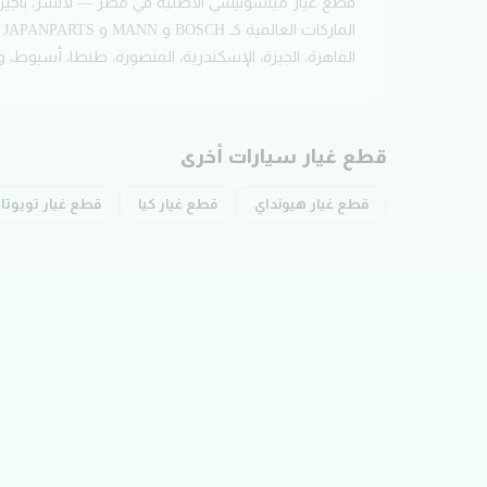
قطع غيار ميتسوبيشي الأصلية في مصر — لانسر، باجير
الماركات العالمية كـ BOSCH و MANN و JAPANPARTS وغيرها.
القاهرة، الجيزة، الإسكندرية، المنصورة، طنطا، أسيوط، 
قطع غيار سيارات أخرى
قطع غيار
هيونداي
قطع غيار
كيا
قطع غيار
تويوتا