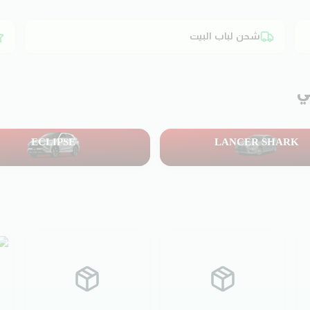
شحن لباب البيت
ي
ECLIPSE
LANCER SHARK
119
منتج
1
منتج