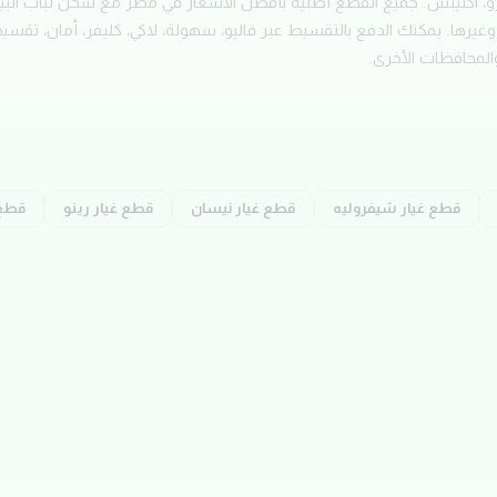
و، اكليبس. جميع القطع أصلية بأفضل الأسعار في مصر مع شحن لباب البي
يمكنك الدفع بالتقسيط عبر فاليو، سهولة، لاكي، كليفر، أمان، تقسيط 
والمحافظات الأخرى.
قطع غيار
شيفروليه
قطع غيار
نيسان
قطع غيار
رينو
قطع 