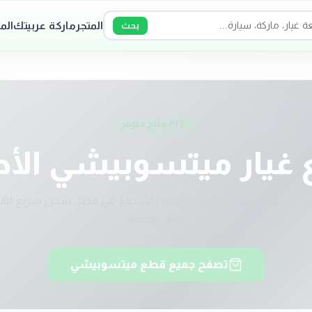
المتجر
ماركة عربيتك
الم
بحث
٣٢٢
منتج متوفر
غيار
ميتسوبيشي
الأص
غيار
ميتسوبيشي
الأصلية بأفضل الأسعار في مصر. شحن سريع لباب
ضمان الجودة.
تصفح جميع قطع
ميتسوبيشي