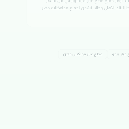
ت.
نوفر جميع قطع غيار
ميتسوبيشي
من أشهر
البنك الأهلي وحالا.
نشحن لجميع محافظات مصر:
غيار
بيجو
قطع غيار
فولكس فاجن