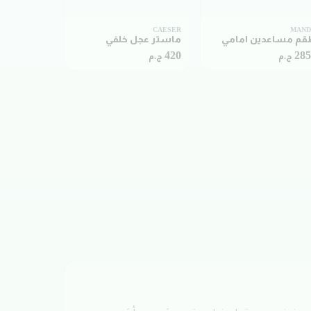
CAESER
MAN
م مساعدين امامي
ماستر عجل خلفي
420
28
ج.م
ج.م