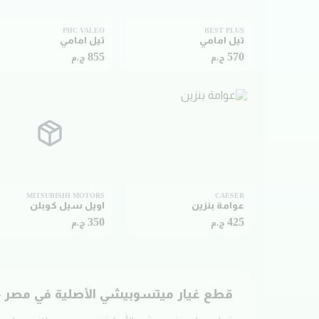
PHC VALEO
BEST PLUS
تيل امامي
تيل امامي
855
570
ج.م
ج.م
MITSUBISHI MOTORS
CAESER
عوامة بنزين
اويل سيل كوبلن
350
425
ج.م
ج.م
قطع غيار
ميتسوبيشي
الأصلية في مصر —