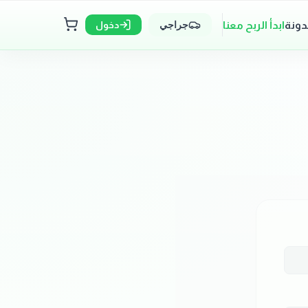
دونة
ابدأ الربح معنا
دخول
جراجي