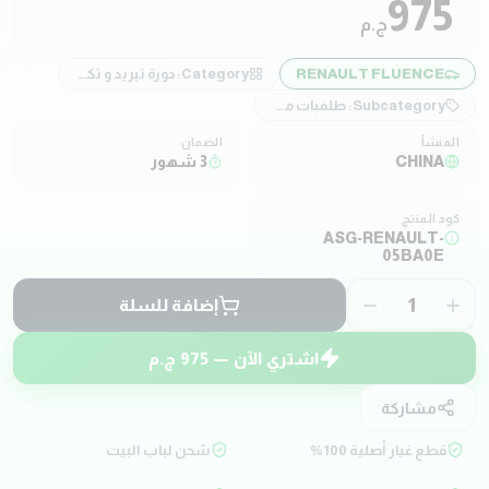
975
ج.م
RENAULT FLUENCE
Category:
دورة تبريد و تكييف
Subcategory:
طلمبات مياه
المنشأ
الضمان
CHINA
3 شهور
كود المنتج
ASG-RENAULT-
05BA0E
1
إضافة للسلة
اشتري الآن —
975
ج.م
مشاركة
قطع غيار أصلية 100%
شحن لباب البيت