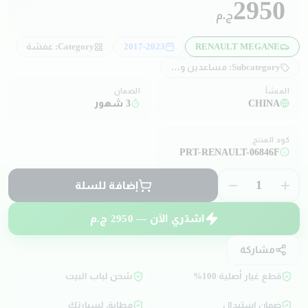
2950
ج.م
RENAULT MEGANE
2017-2023
Category:
عفشة
Subcategory:
مساعدين و صدادات
المنشأ
الضمان
CHINA
3 شهور
كود المنتج
PRT-RENAULT-06846F
1
إضافة للسلة
اشتري الآن —
2950
ج.م
مشاركة
قطع غيار أصلية 100%
شحن لباب البيت
ضمان استبدال
مطابق لسيارتك