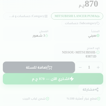
870
ج.م
MITSUBISHI LANCER PUMA
Category:
حساسات و قطع كهربائية
Subcategory:
حساسات
المنشأ
الضمان
صيني
3 شهور
كود المنتج
NISSOU-MITSUBISHI-
03871D
1
إضافة للسلة
اشتري الآن —
870
ج.م
مشاركة
قطع غيار أصلية 100%
شحن لباب البيت