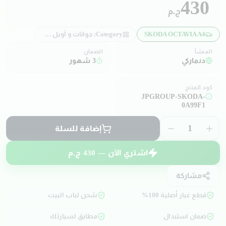
430
ج.م
SKODA OCTAVIA A4
Category:
جوانات و أويل سيل
المنشأ
الضمان
دنماركي
3 شهور
كود المنتج
JPGROUP-SKODA-
0A99F1
1
إضافة للسلة
اشتري الآن —
430
ج.م
مشاركة
قطع غيار أصلية 100%
شحن لباب البيت
ضمان استبدال
مطابق لسيارتك