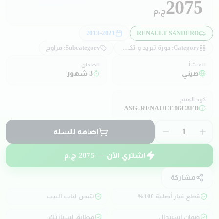
2075
ج.م
2013-2021
RENAULT SANDERO
Category:
دورة تبريد و تكييف
Subcategory:
مراوح
المنشأ
الضمان
صيني
3 شهور
كود المنتج
ASG-RENAULT-06C8FD
1
إضافة للسلة
اشتري الآن —
2075
ج.م
مشاركة
قطع غيار أصلية 100%
شحن لباب البيت
ضمان استبدال
مطابق لسيارتك