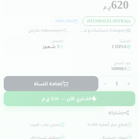
620
ج.م
2000-2006
HYUNDAI ELANTRA
Category:
حساسات و قطع كهربائية
Subcategory:
مارش
المنشأ
الضمان
CHINA
3 شهور
كود المنتج
1000061
1
إضافة للسلة
اشتري الآن —
620
ج.م
مشاركة
قطع غيار أصلية 100%
شحن لباب البيت
ضمان استبدال
مطابق لسيارتك