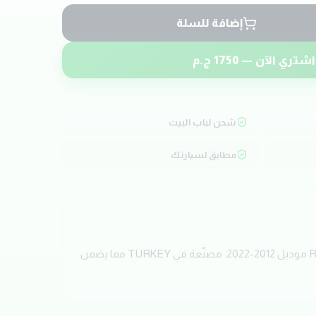
إضافة للسلة
اشتري الآن —
1750
ج.م
شحن لباب البيت
مطابق لسيارتك
احصل الآن على قاعدة موتور يمين مانيوال بجودة عالية من ماركة GB. تم تصميم هذه القطعة خصيصاً لسيارات RENAULT LOGAN موديل 2012-2022. مصنّعة في TURKEY مما يضمن