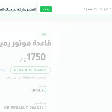
المتجر
ماركة عربيتك
الم
بحث
GB
قاعدة موتور يمي
1750
ج.م
22
RENAULT LOGAN
Subcategory:
قواعد و شدادات
المنشأ
TURKEY
كود المنتج
GB-RENAULT-06AC44