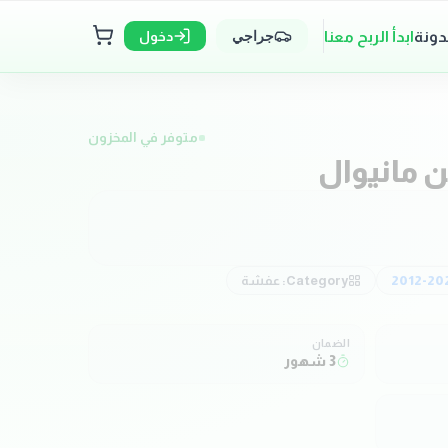
دونة
ابدأ الربح معنا
دخول
جراجي
متوفر في المخزون
ن مانيوال
2012-20
Category:
عفشة
الضمان
3 شهور