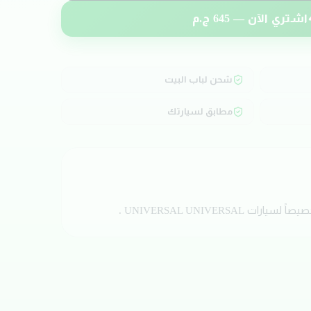
اشتري الآن —
645
ج.م
شحن لباب البيت
مطابق لسيارتك