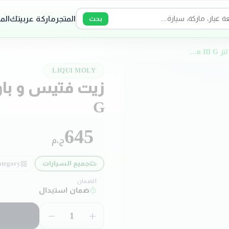
المتجر
ماركة عربيتك
الم
بحث
زيت فتيس و باور 1 لتر ATF 1200 Dexron III G
LIQUI MOLY
G
645
ج.م
جميع السيارات
tegory:
الضمان
ضمان استبدال
1