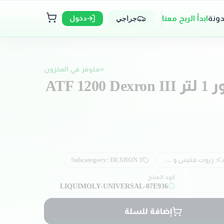
دونة
ابدأ الربح معنا
دخول
جراجي
متوفر في المخزون
زيت فتيس و باور 1 لتر ATF 1200 Dexron III
Ca
زيوت فتيس و دبرياج و باور
DEXRON 3
Subcategory:
كود المنتج
LIQUIMOLY-UNIVERSAL-07E936
إضافة للسلة