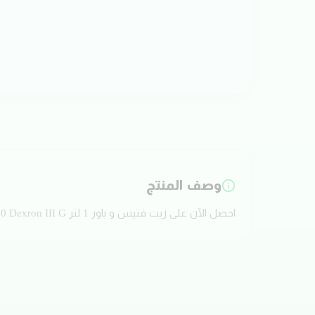
وصف المنتج
احصل الآن على زيت فتيس و باور 1 لتر ATF 1200 Dexron III G بجودة عالية من ماركة LIQUI MOLY. تم تصميم هذه القطعة خصيصاً لسيارات UNIVERSAL UNIVERSAL .
تقييمات العملاء