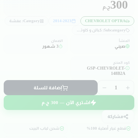
300
ج.م
CHEVROLET OPTRA
2014-2023
Category:
عفشة
Subcategory:
كبالن و كاوتش كوبلن
المنشأ
الضمان
صيني
3 شهور
كود المنتج
GSP-CHEVROLET-
148B2A
1
إضافة للسلة
اشتري الآن —
300
ج.م
مشاركة
قطع غيار أصلية 100%
شحن لباب البيت