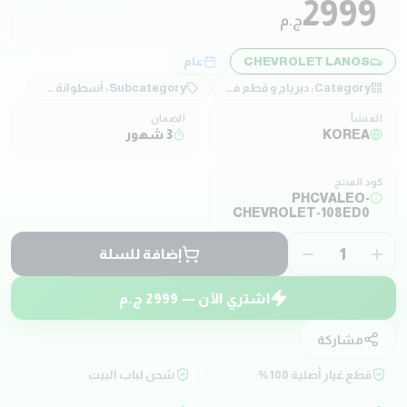
2999
ج.م
CHEVROLET LANOS
عام
Category:
دبرياج و قطع فتيس
Subcategory:
أسطوانة و ديسك و بلية
المنشأ
الضمان
KOREA
3 شهور
كود المنتج
PHCVALEO-
CHEVROLET-108ED0
1
إضافة للسلة
اشتري الآن —
2999
ج.م
مشاركة
قطع غيار أصلية 100%
شحن لباب البيت