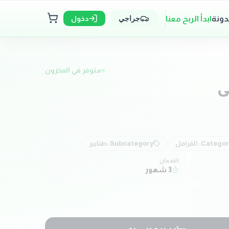
دونة
ابدأ الربح معنا
دخول
جراجي
متوفر في المخزون
ي
Categor
الفرامل
Subcategory:
طنابير
الضمان
3 شهور