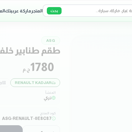
المتجر
ماركة عربيتك
الم
بحث
ASG
طقم طنابير خلف
1780
ج.م
y:
RENAULT KADJAR
المنشأ
تركي
كود المنتج
ASG-RENAULT-0E8C87