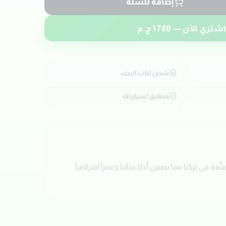
إضافة للسلة
شتري الآن —
1780
ج.م
شحن لباب البيت
مطابق لسيارتك
 طقم طنابير خلفي بجودة عالية من ماركة ASG. تم تصميم هذه القطعة خصيصاً لسيارات RENAULT KADJAR . مصنّعة في تركيا مما يضمن أداءً مثالياً وعمراً افتراضياً