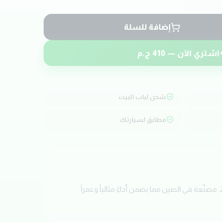
إضافة للسلة
اشتري الآن —
410
ج.م
شحن لباب البيت
مطابق لسيارتك
احصل الآن على موبينة بجودة عالية من ماركة GSP. تم تصميم هذه القطعة خصيصاً لسيارات KIA SPORTAGE موديل 2016-2022. مصنّعة في الصين مما يضمن أداءً مثالياً وعمراً