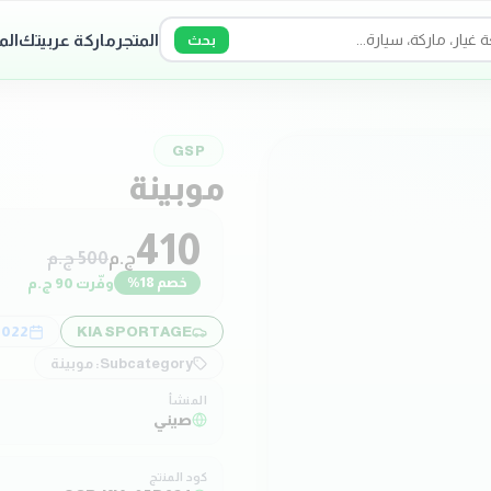
المتجر
ماركة عربيتك
الم
بحث
GSP
موبينة
410
ج.م
500
ج.م
وفّرت
90
ج.م
خصم
18
%
2022
KIA SPORTAGE
Subcategory:
موبينة
المنشأ
صيني
كود المنتج