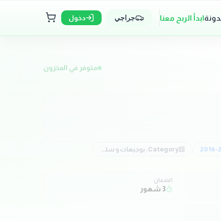
دونة
ابدأ الربح معنا
دخول
جراجي
متوفر في المخزون
2016-
Category:
بوجيهات و سلوك بوجيهات و موبينة
الضمان
3 شهور