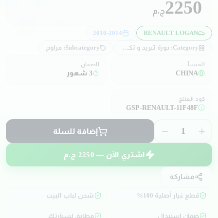
2250
ج.م
2010-2014
RENAULT LOGAN
Category:
دورة تبريد و تكييف
Subcategory:
مراوح
المنشأ
الضمان
CHINA
3 شهور
كود المنتج
GSP-RENAULT-11F48F
1
إضافة للسلة
اشتري الآن —
2250
ج.م
مشاركة
قطع غيار أصلية 100%
شحن لباب البيت
ضمان استبدال
مطابق لسيارتك