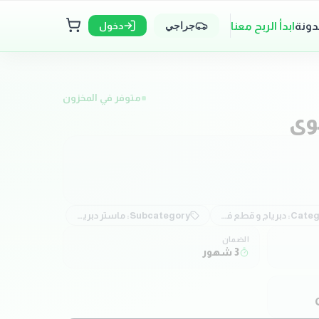
دونة
ابدأ الربح معنا
دخول
جراجي
متوفر في المخزون
وي
Categ
دبرياج و قطع فتيس
Subcategory:
ماستر دبرياج
الضمان
3 شهور