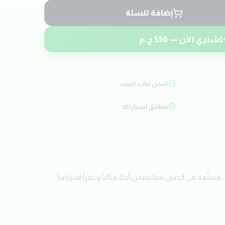
إضافة للسلة
اشتري الآن —
550
ج.م
شحن لباب البيت
مطابق لسيارتك
حصل الآن على ماستر دبرياج علوي بجودة عالية من ماركة CAESER. تم تصميم هذه القطعة خصيصاً لسيارات HYUNDAI VERNA . مصنّعة في الصين مما يضمن أداءً مثالياً وعمراً افتراضياً