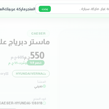
المتجر
ماركة عربيتك
الم
بحث
CAESER
ماستر دبرياج عل
550
ج.م
605
ج.م
وفّرت
55
ج.م
خصم
9
%
ory:
HYUNDAI VERNA
المنشأ
صيني
كود المنتج
CAESER-HYUNDAI-138018