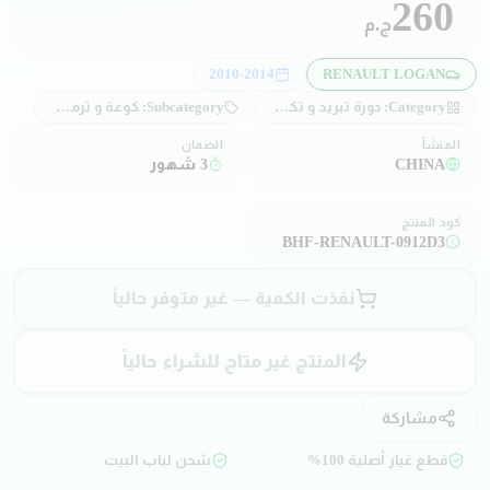
260
ج.م
2010-2014
RENAULT LOGAN
Category:
دورة تبريد و تكييف
Subcategory:
كوعة و ثرموستات
المنشأ
الضمان
CHINA
3 شهور
كود المنتج
BHF-RENAULT-0912D3
نفذت الكمية — غير متوفر حالياً
المنتج غير متاح للشراء حالياً
مشاركة
قطع غيار أصلية 100%
شحن لباب البيت