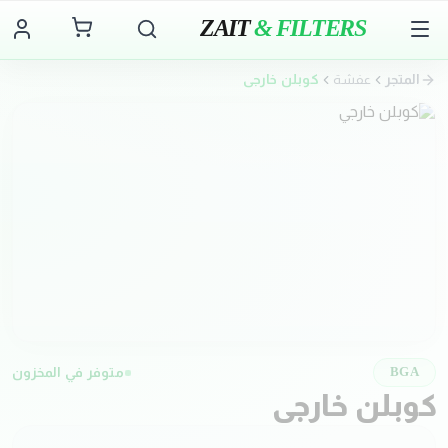
ZAIT
& FILTERS
المتجر
عفشة
كوبلن خارجي
متوفر في المخزون
BGA
كوبلن خارجي