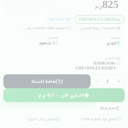
825
ج.م
2014-2017
CHEVROLET CRUZE
Category:
دورة البنزين
Subcategory:
طلمبات بنزين و ملحقاتها
المنشأ
الضمان
كوري
3 شهور
كود المنتج
HANKOOK-
CHEVROLET-05EDFF
1
إضافة للسلة
اشتري الآن —
825
ج.م
مشاركة
قطع غيار أصلية 100%
شحن لباب البيت