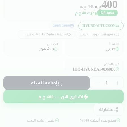
400
ج.م
440
ج.م
وفّرت
40
ج.م
خصم
9
%
2005-2009
HYUNDAI TUCSON
Category:
دورة البنزين
Subcategory:
طلمبات بنزين و ملحقاتها
المنشأ
الضمان
صيني
3 شهور
كود المنتج
HIQ-HYUNDAI-0D60B0
1
إضافة للسلة
اشتري الآن —
400
ج.م
مشاركة
قطع غيار أصلية 100%
شحن لباب البيت