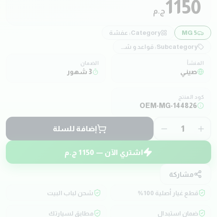
1150
ج.م
MG 5
Category:
عفشة
Subcategory:
قواعد و شدادات
المنشأ
الضمان
صيني
3 شهور
كود المنتج
OEM-MG-144826
1
إضافة للسلة
اشتري الآن —
1150
ج.م
مشاركة
قطع غيار أصلية 100%
شحن لباب البيت
ضمان استبدال
مطابق لسيارتك