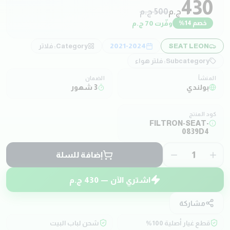
430
ج.م
500
ج.م
وفّرت
70
ج.م
خصم
14
%
SEAT LEON
2021-2024
Category:
فلاتر
Subcategory:
فلتر هواء
المنشأ
الضمان
بولندي
3 شهور
كود المنتج
FILTRON-SEAT-
0839D4
1
إضافة للسلة
اشتري الآن —
430
ج.م
مشاركة
قطع غيار أصلية 100%
شحن لباب البيت