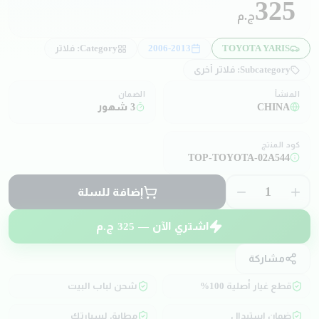
325
ج.م
TOYOTA YARIS
2006-2013
Category:
فلاتر
Subcategory:
فلاتر أخرى
المنشأ
الضمان
CHINA
3 شهور
كود المنتج
TOP-TOYOTA-02A544
1
إضافة للسلة
اشتري الآن —
325
ج.م
مشاركة
قطع غيار أصلية 100%
شحن لباب البيت
ضمان استبدال
مطابق لسيارتك