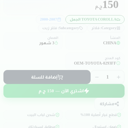
150
ج.م
TOYOTA COROLLA الجمل
2000-2007
Category:
فلاتر
Subcategory:
فلتر زيت
المنشأ
الضمان
CHINA
3 شهور
كود المنتج
OEM-TOYOTA-0293FF
1
إضافة للسلة
اشتري الآن —
150
ج.م
مشاركة
قطع غيار أصلية 100%
شحن لباب البيت
ضمان استبدال
مطابق لسيارتك