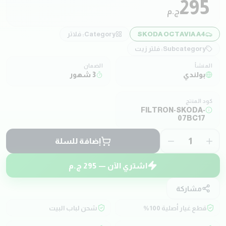
295
ج.م
SKODA OCTAVIA A4
Category:
فلاتر
Subcategory:
فلتر زيت
المنشأ
الضمان
بولندي
3 شهور
كود المنتج
FILTRON-SKODA-
07BC17
1
إضافة للسلة
اشتري الآن —
295
ج.م
مشاركة
قطع غيار أصلية 100%
شحن لباب البيت