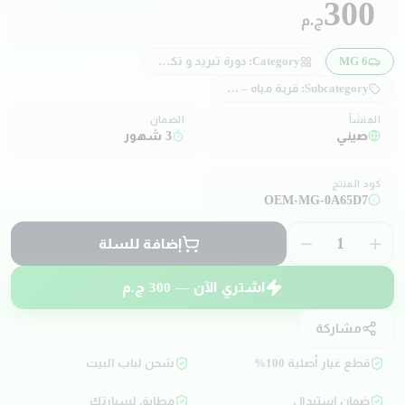
300
ج.م
MG 6
Category:
دورة تبريد و تكييف
Subcategory:
قربة مياه – غطاء قربة مياه
المنشأ
الضمان
صيني
3 شهور
كود المنتج
OEM-MG-0A65D7
1
إضافة للسلة
اشتري الآن —
300
ج.م
مشاركة
قطع غيار أصلية 100%
شحن لباب البيت
ضمان استبدال
مطابق لسيارتك