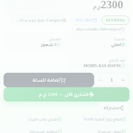
2300
ج.م
KIA RIO
2012-2017
Category:
دورة تبريد و تكييف
Subcategory:
طلمبات مياه
المنشأ
الضمان
اصلي
3 شهور
كود المنتج
MOBIS-KIA-016F81
1
إضافة للسلة
اشتري الآن —
2300
ج.م
مشاركة
قطع غيار أصلية 100%
شحن لباب البيت
ضمان استبدال
مطابق لسيارتك