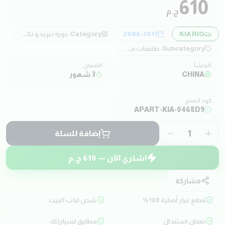
610
ج.م
KIA RIO
2006-2011
Category:
دورة تبريد و تكييف
Subcategory:
طلمبات مياه
المنشأ
الضمان
CHINA
3 شهور
كود المنتج
APART-KIA-0468D9
1
إضافة للسلة
اشتري الآن —
610
ج.م
مشاركة
قطع غيار أصلية 100%
شحن لباب البيت
ضمان استبدال
مطابق لسيارتك