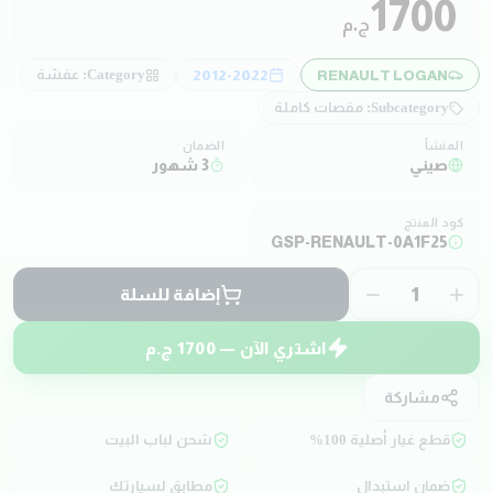
1700
ج.م
Category:
عفشة
2012-2022
RENAULT LOGAN
Subcategory:
مقصات كاملة
المنشأ
الضمان
صيني
3 شهور
كود المنتج
GSP-RENAULT-0A1F25
1
إضافة للسلة
اشتري الآن —
1700
ج.م
مشاركة
قطع غيار أصلية 100%
شحن لباب البيت
ضمان استبدال
مطابق لسيارتك