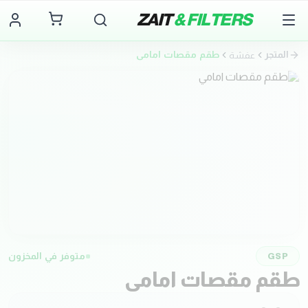
ZAIT
& FILTERS
المتجر
طقم مقصات امامي
عفشة
متوفر في المخزون
GSP
طقم مقصات امامي