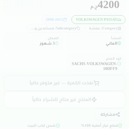
4200
ج.م
2006-2011
VOLKSWAGEN PASSAT
Category:
عفشة
Subcategory:
مساعدين و صدادات
المنشأ
الضمان
الماني
3 شهور
كود المنتج
SACHS-VOLKSWAGEN-
10DFF9
نفذت الكمية — غير متوفر حالياً
المنتج غير متاح للشراء حالياً
مشاركة
قطع غيار أصلية 100%
شحن لباب البيت