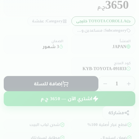
3650
ج.م
TOYOTA COROLLA خليجي
Category:
عفشة
Subcategory:
مساعدين و صدادات
المنشأ
الضمان
JAPAN
3 شهور
كود المنتج
KYB-TOYOTA-091833
1
إضافة للسلة
اشتري الآن —
3650
ج.م
مشاركة
قطع غيار أصلية 100%
شحن لباب البيت
ضمان استبدال
مطابق لسيارتك