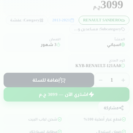
3099
ج.م
RENAULT SANDERO
2013-2021
Category:
عفشة
Subcategory:
مساعدين و صدادات
المنشأ
الضمان
اسباني
3 شهور
كود المنتج
KYB-RENAULT-121AA0
1
إضافة للسلة
اشتري الآن —
3099
ج.م
مشاركة
قطع غيار أصلية 100%
شحن لباب البيت
ضمان استبدال
مطابق لسيارتك