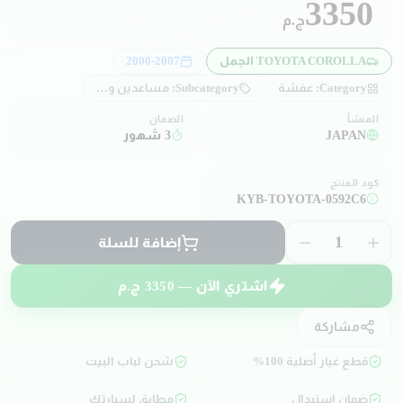
3350
ج.م
TOYOTA COROLLA الجمل
2000-2007
Category:
عفشة
Subcategory:
مساعدين و صدادات
المنشأ
الضمان
JAPAN
3 شهور
كود المنتج
KYB-TOYOTA-0592C6
1
إضافة للسلة
اشتري الآن —
3350
ج.م
مشاركة
قطع غيار أصلية 100%
شحن لباب البيت
ضمان استبدال
مطابق لسيارتك