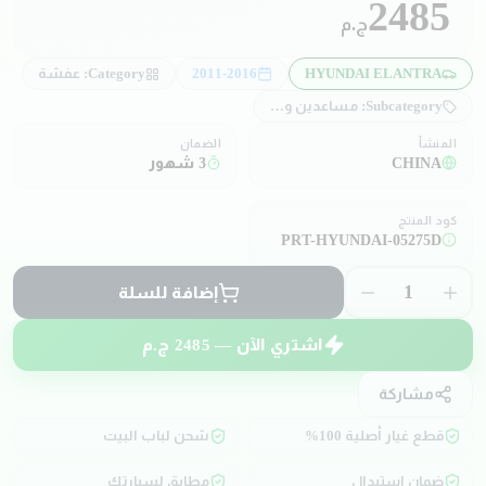
2485
ج.م
HYUNDAI ELANTRA
2011-2016
Category:
عفشة
Subcategory:
مساعدين و صدادات
المنشأ
الضمان
CHINA
3 شهور
كود المنتج
PRT-HYUNDAI-05275D
1
إضافة للسلة
اشتري الآن —
2485
ج.م
مشاركة
قطع غيار أصلية 100%
شحن لباب البيت
ضمان استبدال
مطابق لسيارتك