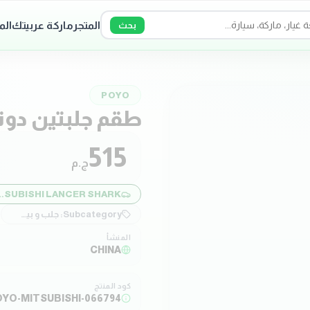
المتجر
ماركة عربيتك
الم
بحث
POYO
طقم جلبتين دون
515
ج.م
 LANCER SHARK
Subcategory:
جلب و بيض مقصات
المنشأ
CHINA
كود المنتج
YO-MITSUBISHI-066794