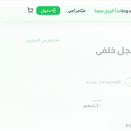
دونة
ابدأ الربح معنا
دخول
جراجي
متوفر في المخزون
جل خلفي
MITSUBISHI
Category:
عفشة
الضمان
3 شهور
PO