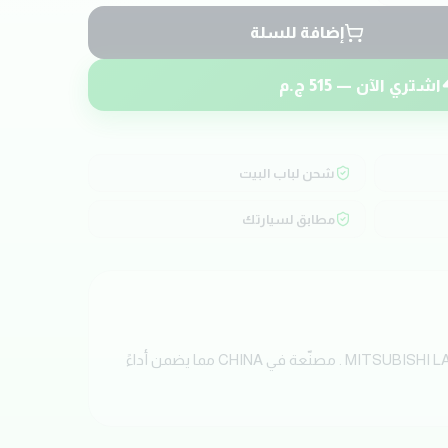
إضافة للسلة
اشتري الآن —
515
ج.م
شحن لباب البيت
مطابق لسيارتك
احصل الآن على طقم جلبتين دونجل خلفي بجودة عالية من ماركة POYO. تم تصميم هذه القطعة خصيصاً لسيارات MITSUBISHI LANCER SHARK . مصنّعة في CHINA مما يضمن أداءً