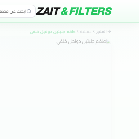
ZAIT
& FILTERS
المتجر
عفشة
طقم جلبتين دونجل خلفي