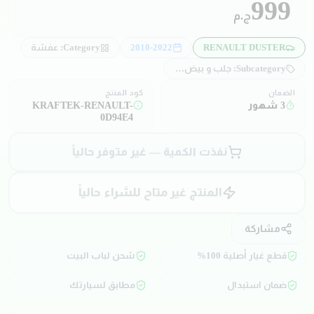
999
ج.م
RENAULT DUSTER
2010-2022
Category:
عفشة
Subcategory:
جلب و بيض مقصات
الضمان
كود المنتج
3 شهور
KRAFTEK-RENAULT-
0D94E4
نفذت الكمية — غير متوفر حالياً
المنتج غير متاح للشراء حالياً
مشاركة
قطع غيار أصلية 100%
شحن لباب البيت
ضمان استبدال
مطابق لسيارتك