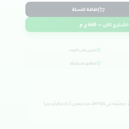
إضافة للسلة
اشتري الآن —
660
ج.م
شحن لباب البيت
مطابق لسيارتك
احصل الآن على طقم بوجيهات بجودة عالية من ماركة NGK. تم تصميم هذه القطعة خصيصاً لسيارات KIA SOUL موديل 2014-2019. مصنّعة في JAPAN مما يضمن أداءً مثالياً وعمراً