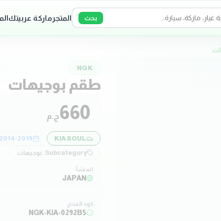
المتجر
ماركة عربيتك
الم
بحث
ات
NGK
طقم بوجيهات
660
ج.م
2014-2019
KIA SOUL
Subcategory:
بوجيهات
المنشأ
JAPAN
كود المنتج
NGK-KIA-0292B5