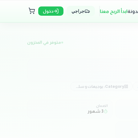
دونة
ابدأ الربح معنا
دخول
جراجي
متوفر في المخزون
Category:
بوجيهات و سلوك بوجيهات و موبينة
الضمان
3 شهور