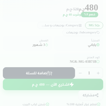
480
ج.م
528
ج.م
وفّرت
48
ج.م
خصم
9
%
MG 5
Category:
بوجيهات و سلوك بوجيهات و موبينة
Subcategory:
بوجيهات
المنشأ
الضمان
ياباني
3 شهور
كود المنتج
NGK-MG-03B71B
1
إضافة للسلة
اشتري الآن —
480
ج.م
مشاركة
قطع غيار أصلية 100%
شحن لباب البيت