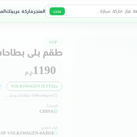
المتجر
ماركة عربيتك
الم
بحث
GSP
طقم بلي بطاحا
1190
ج.م
VOLKSWAGEN JETTA
Subcategory:
بطاحات و بلي بطاحات
المنشأ
CHINA
كود المنتج
SP-VOLKSWAGEN-0A4924