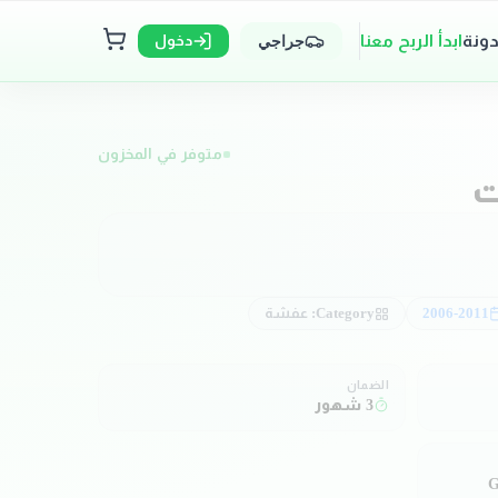
دونة
ابدأ الربح معنا
دخول
جراجي
متوفر في المخزون
ت
2006-2011
Category:
عفشة
الضمان
3 شهور
G