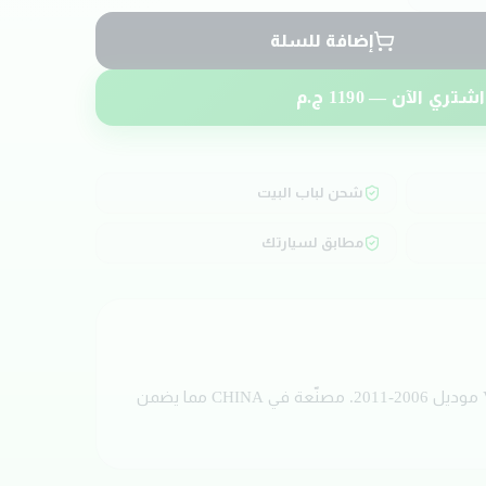
إضافة للسلة
اشتري الآن —
1190
ج.م
شحن لباب البيت
مطابق لسيارتك
احصل الآن على طقم بلي بطاحات بجودة عالية من ماركة GSP. تم تصميم هذه القطعة خصيصاً لسيارات VOLKSWAGEN JETTA موديل 2006-2011. مصنّعة في CHINA مما يضمن