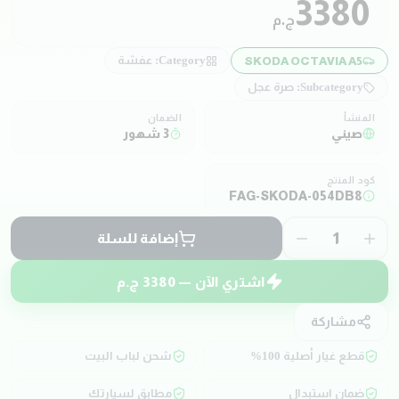
3380
ج.م
Category:
عفشة
SKODA OCTAVIA A5
Subcategory:
صرة عجل
المنشأ
الضمان
صيني
3 شهور
كود المنتج
FAG-SKODA-054DB8
1
إضافة للسلة
اشتري الآن —
3380
ج.م
مشاركة
قطع غيار أصلية 100%
شحن لباب البيت
ضمان استبدال
مطابق لسيارتك