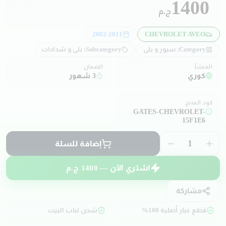
1400
ج.م
2002-2011
CHEVROLET AVEO
Category:
سيور و بلي
Subcategory:
بلي و شدادات
المنشأ
الضمان
كوري
3 شهور
كود المنتج
GATES-CHEVROLET-
15F1E6
1
إضافة للسلة
اشتري الآن —
1400
ج.م
مشاركة
قطع غيار أصلية 100%
شحن لباب البيت