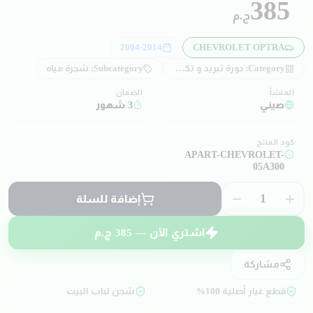
385
ج.م
2004-2014
CHEVROLET OPTRA
Category:
دورة تبريد و تكييف
Subcategory:
شجرة مياه
المنشأ
الضمان
صيني
3 شهور
كود المنتج
APART-CHEVROLET-
05A300
1
إضافة للسلة
اشتري الآن —
385
ج.م
مشاركة
قطع غيار أصلية 100%
شحن لباب البيت