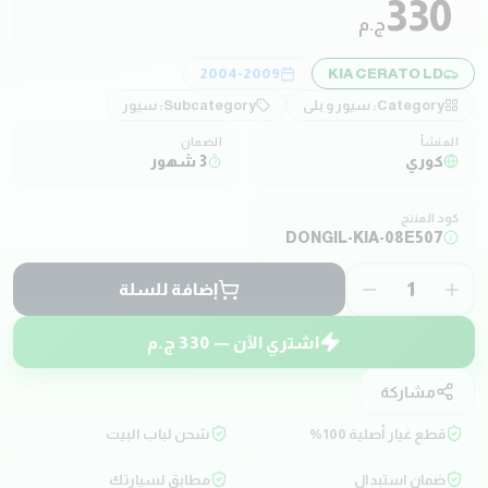
330
ج.م
2004-2009
KIA CERATO LD
Category:
سيور و بلي
Subcategory:
سيور
المنشأ
الضمان
كوري
3 شهور
كود المنتج
DONGIL-KIA-08E507
1
إضافة للسلة
اشتري الآن —
330
ج.م
مشاركة
قطع غيار أصلية 100%
شحن لباب البيت
ضمان استبدال
مطابق لسيارتك