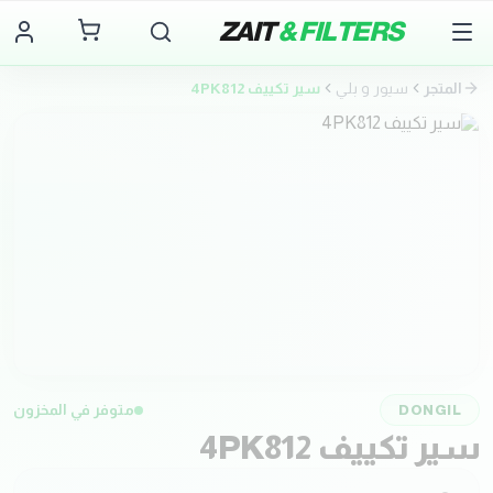
ZAIT
& FILTERS
المتجر
سيور و بلي
سير تكييف 4PK812
DONGIL
متوفر في المخزون
سير تكييف 4PK812