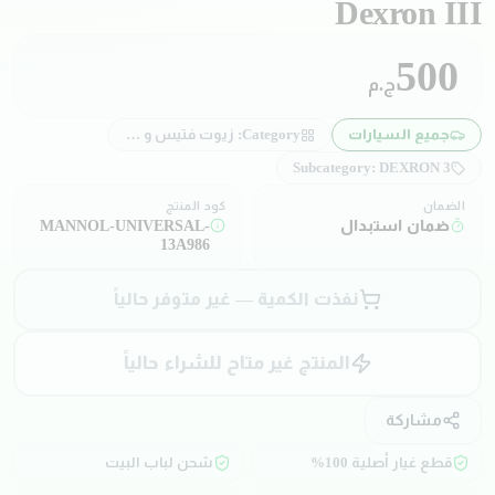
Dexron III
500
ج.م
جميع السيارات
Category:
زيوت فتيس و دبرياج و باور
Subcategory:
DEXRON 3
الضمان
كود المنتج
ضمان استبدال
MANNOL-UNIVERSAL-
13A986
نفذت الكمية — غير متوفر حالياً
المنتج غير متاح للشراء حالياً
مشاركة
قطع غيار أصلية 100%
شحن لباب البيت