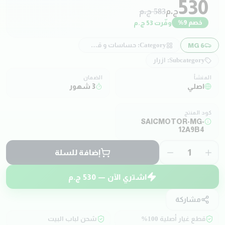
530
ج.م
583
ج.م
وفّرت
53
ج.م
خصم
9
%
Category:
حساسات و قطع كهربائية
MG 6
Subcategory:
ازرار
المنشأ
الضمان
اصلي
3 شهور
كود المنتج
SAICMOTOR-MG-
12A9B4
1
إضافة للسلة
اشتري الآن —
530
ج.م
مشاركة
قطع غيار أصلية 100%
شحن لباب البيت