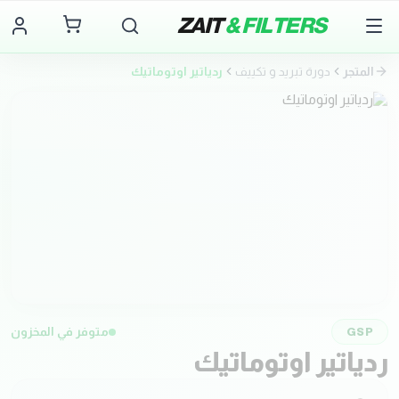
ZAIT
& FILTERS
المتجر
دورة تبريد و تكييف
ردياتير اوتوماتيك
GSP
متوفر في المخزون
ردياتير اوتوماتيك