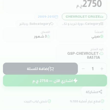
2750
ج.م
2009-2013
CHEVROLET CRUZE
Category:
دورة تبريد و تكييف
Subcategory:
ردياتير
المنشأ
الضمان
صيني
3 شهور
كود المنتج
GSP-CHEVROLET-
0A573A
1
إضافة للسلة
اشتري الآن —
2750
ج.م
مشاركة
قطع غيار أصلية 100%
شحن لباب البيت