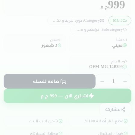
999
ج.م
MG 5
Category:
دورة تبريد و تكييف
Subcategory:
خراطيم و مواسير تبريد
المنشأ
الضمان
صيني
3 شهور
كود المنتج
OEM-MG-14B399
1
إضافة للسلة
اشتري الآن —
999
ج.م
مشاركة
قطع غيار أصلية 100%
شحن لباب البيت
ضمان استبدال
مطابق لسيارتك