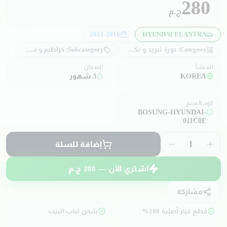
280
ج.م
2011-2016
HYUNDAI ELANTRA
Category:
دورة تبريد و تكييف
Subcategory:
خراطيم و مواسير تبريد
المنشأ
الضمان
KOREA
3 شهور
كود المنتج
BOSUNG-HYUNDAI-
011C0E
1
إضافة للسلة
اشتري الآن —
280
ج.م
مشاركة
قطع غيار أصلية 100%
شحن لباب البيت