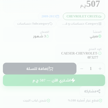
507
ج.م
2009-2013
CHEVROLET CRUZE
Category:
حساسات و قطع كهربائية
Subcategory:
حساسات
المنشأ
الضمان
صيني
3 شهور
كود المنتج
CAESER-CHEVROLET-
0F3277
1
إضافة للسلة
اشتري الآن —
507
ج.م
مشاركة
قطع غيار أصلية 100%
شحن لباب البيت